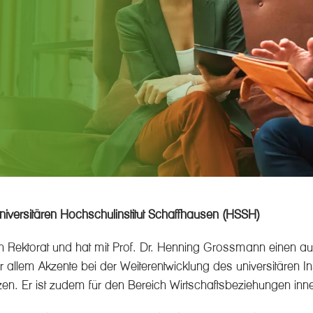
niversitären Hochschulinstitut Schaffhausen (HSSH)
in Rektorat und hat mit Prof. Dr. Henning Grossmann einen a
r allem Akzente bei der Weiterentwicklung des universitären In
tzen. Er ist zudem für den Bereich Wirtschaftsbeziehungen in