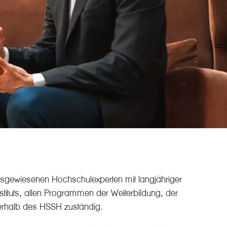
usgewiesenen Hochschulexperten mit langjähriger
stituts, allen Programmen der Weiterbildung, der
nerhalb des HSSH zuständig.