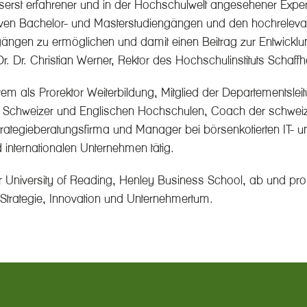
erst erfahrener und in der Hochschulwelt angesehener Expe
vativen Bachelor- und Masterstudiengängen und den hochrelev
engängen zu ermöglichen und damit einen Beitrag zur Entwick
Dr. Dr. Christian Werner, Rektor des Hochschulinstituts Schaff
als Prorektor Weiterbildung, Mitglied der Departementsleitung
 an Schweizer und Englischen Hochschulen, Coach der schwei
Strategieberatungsfirma und Manager bei börsenkotierten IT- 
 internationalen Unternehmen tätig.
 University of Reading, Henley Business School, ab und p
n Strategie, Innovation und Unternehmertum.