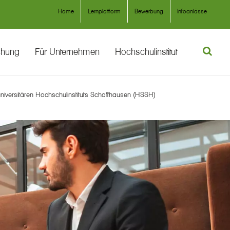
Home
Lernplattform
Bewerbung
Infoanlässe
chung
Für Unternehmen
Hochschulinstitut
 universitären Hochschulinstituts Schaffhausen (HSSH)